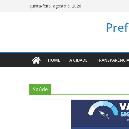
Pular
quinta-feira, agosto 6, 2026
para
o
Pref
conteúdo
HOME
A CIDADE
TRANSPARÊNCI
Saúde